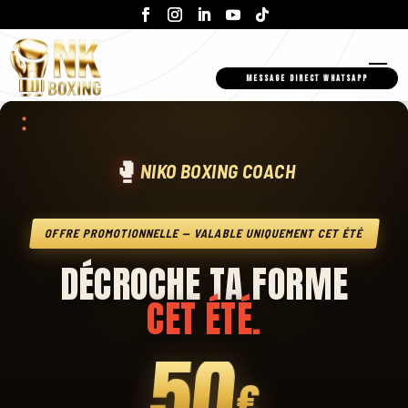
MESSAGE DIRECT WHATSAPP
🥊
NIKO BOXING COACH
OFFRE PROMOTIONNELLE — VALABLE UNIQUEMENT CET ÉTÉ
DÉCROCHE TA FORME
CET ÉTÉ.
50
€