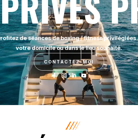
PRIVÉS 
rofitez de séances de boxing / fitness privilégiées
votre domicile ou dans le lieu souhaité.
CONTACTEZ-MOI