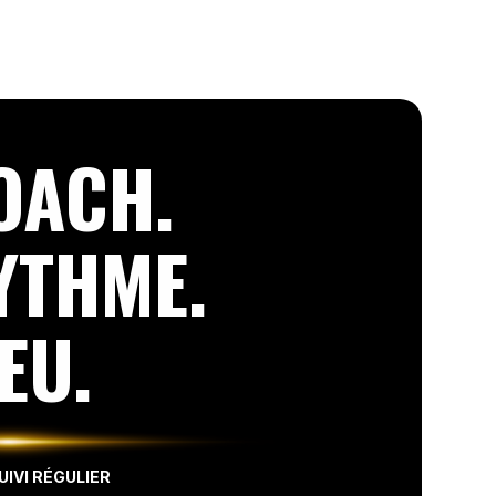
OACH.
YTHME.
EU.
IVI RÉGULIER